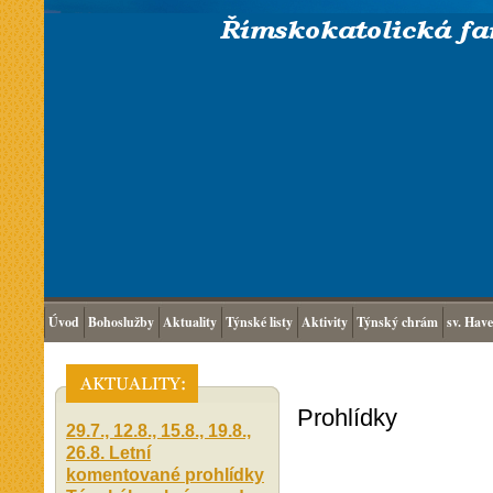
Úvod
Bohoslužby
Aktuality
Týnské listy
Aktivity
Týnský chrám
sv. Have
Prohlídky
29.7., 12.8., 15.8., 19.8.,
26.8. Letní
komentované prohlídky