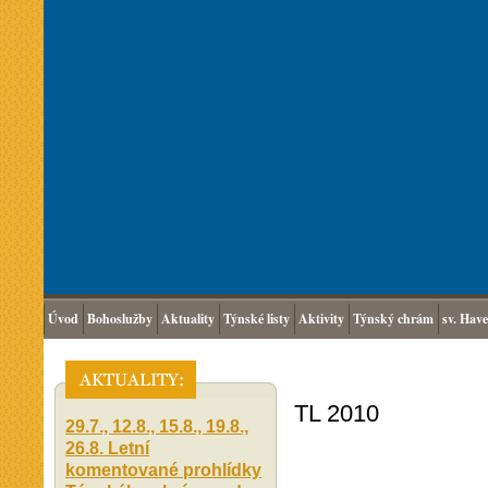
Úvod
Bohoslužby
Aktuality
Týnské listy
Aktivity
Týnský chrám
sv. Have
TL 2010
29.7., 12.8., 15.8., 19.8.,
26.8. Letní
komentované prohlídky