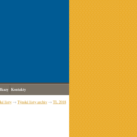
dkazy
Kontakty
ké listy
→
Týnské listy archiv
→
TL 2018