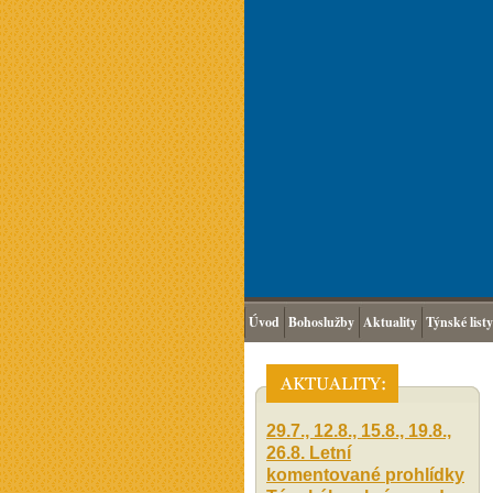
Úvod
Bohoslužby
Aktuality
Týnské listy
29.7., 12.8., 15.8., 19.8.,
26.8. Letní
komentované prohlídky