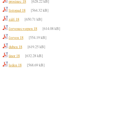
prosinec 18
[628.22 kB]
listopad 18
[564.32 kB]
září 18
[650.71 kB]
červenec+srpen 18
[614.08 kB]
červen 18
[554.19 kB]
duben 18
[619.25 kB]
únor 18
[632.28 kB]
leden 18
[568.69 kB]