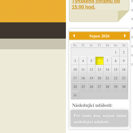
Týnského chrámu od
15:00 hod.
Srpen 2026
Po
Út
St
Čt
Pá
So
Ne
1
2
3
4
5
6
7
8
9
10
11
12
13
14
15
16
17
18
19
20
21
22
23
24
25
26
27
28
29
30
31
Následující události:
Pro tento den, nejsou žádné
následující události.