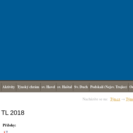
Aktivity
Týnský chrám
sv. Havel
sv. Haštal
Sv. Duch
Podskalí (Nejsv. Trojice)
O
Nacházíte se na:
Týn.cz
→
Týns
TL 2018
Přílohy: