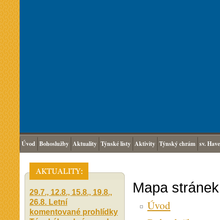
Úvod
Bohoslužby
Aktuality
Týnské listy
Aktivity
Týnský chrám
sv. Have
Mapa stránek
29.7., 12.8., 15.8., 19.8.,
26.8. Letní
Úvod
komentované prohlídky