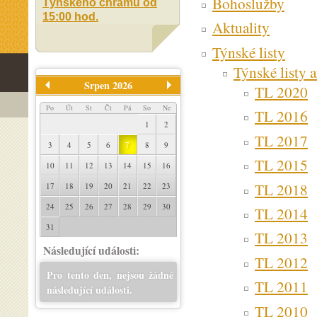
Bohoslužby
Týnského chrámu od
15:00 hod.
Aktuality
Týnské listy
Týnské listy 
Srpen 2026
TL 2020
Po
Út
St
Čt
Pá
So
Ne
TL 2016
1
2
TL 2017
3
4
5
6
7
8
9
TL 2015
10
11
12
13
14
15
16
TL 2018
17
18
19
20
21
22
23
24
25
26
27
28
29
30
TL 2014
31
TL 2013
Následující události:
TL 2012
Pro tento den, nejsou žádné
TL 2011
následující události.
TL 2010