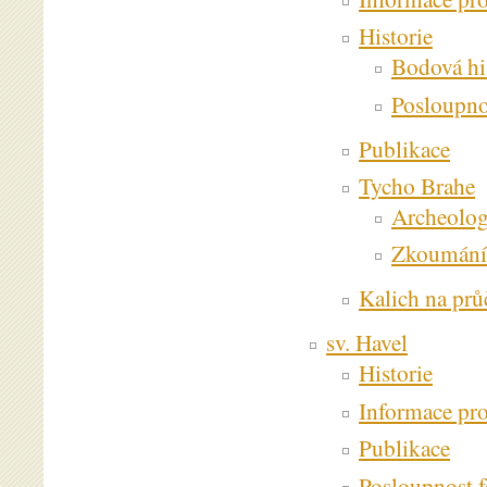
Historie
Bodová hi
Posloupno
Publikace
Tycho Brahe
Archeolo
Zkoumání 
Kalich na pr
sv. Havel
Historie
Informace pr
Publikace
Posloupnost f