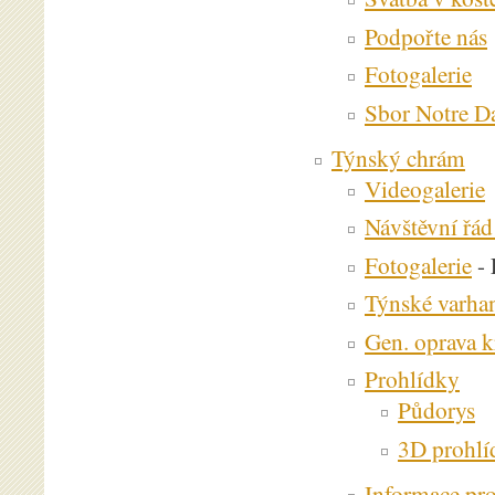
Podpořte nás
Fotogalerie
Sbor Notre 
Týnský chrám
Videogalerie
Návštěvní řá
Fotogalerie
- 
Týnské varha
Gen. oprava k
Prohlídky
Půdorys
3D prohlí
Informace pr